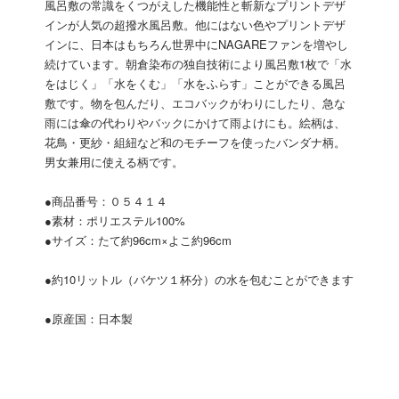
風呂敷の常識をくつがえした機能性と斬新なプリントデザ
インが人気の超撥水風呂敷。他にはない色やプリントデザ
インに、日本はもちろん世界中にNAGAREファンを増やし
続けています。朝倉染布の独自技術により風呂敷1枚で「水
をはじく」「水をくむ」「水をふらす」ことができる風呂
敷です。物を包んだり、エコバックがわりにしたり、急な
雨には傘の代わりやバックにかけて雨よけにも。絵柄は、
花鳥・更紗・組紐など和のモチーフを使ったバンダナ柄。
男女兼用に使える柄です。
●商品番号：０５４１４
●素材：ポリエステル100%
●サイズ：たて約96cm×よこ約96cm
●約10リットル（バケツ１杯分）の水を包むことができます
●原産国：日本製