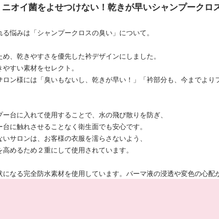
】ニオイ菌をよせつけない！乾きが早いシャンプークロ
れる悩みは「シャンプークロスの臭い」について。
ため、乾きやすさを優先した衿デザインにしました。
きやすい素材をセレクト。
サロン様には「臭いもないし、乾きが早い！」「衿部分も、今までより
。
プー台に入れて使用することで、水の飛び散りを防ぎ、
ー台に触れさせることなく衛生面でも安心です。
ないサロンは、お客様の衣服を濡らさないよう、
を高めるため２重にして使用されています。
状になる完全防水素材を使用しています。パーマ液の浸透や変色の心配