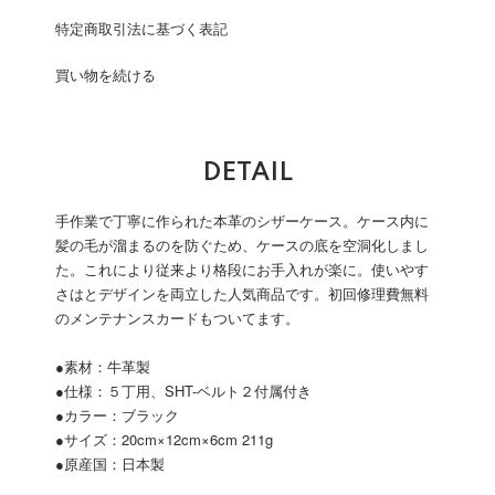
特定商取引法に基づく表記
買い物を続ける
DETAIL
手作業で丁寧に作られた本革のシザーケース。ケース内に
髪の毛が溜まるのを防ぐため、ケースの底を空洞化しまし
た。これにより従来より格段にお手入れが楽に。使いやす
さはとデザインを両立した人気商品です。初回修理費無料
のメンテナンスカードもついてます。
●素材：牛革製
●仕様：５丁用、SHT-ベルト２付属付き
●カラー：ブラック
●サイズ：20cm×12cm×6cm 211g
●原産国：日本製