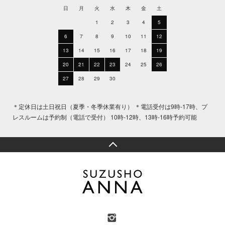
日
月
火
水
木
金
土
1
2
3
4
5
6
7
8
9
10
11
12
13
14
15
16
17
18
19
20
21
22
23
24
25
26
27
28
29
30
＊定休日は土日祝日（夏季・冬季休業有り） ＊電話受付は9時-17時、プ
レスルームは予約制（電話で受付） 10時-12時、13時-16時予約可能